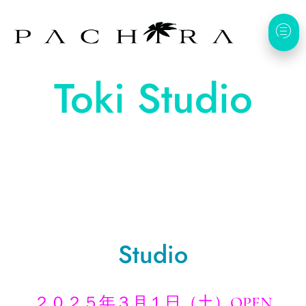
Toki Studio
Studio
２０２５年３月１日（土）OPEN